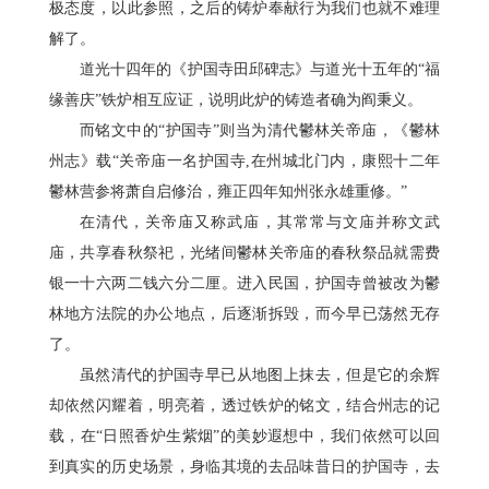
极态度，以此参照，之后的铸炉奉献行为我们也就不难理
解了。
道光十四年的《护国寺田邱碑志》与道光十五年的“福
缘善庆”铁炉相互应证，说明此炉的铸造者确为阎秉义。
而铭文中的“护国寺”则当为清代鬱林关帝庙，《鬱林
州志》载“关帝庙一名护国寺,在州城北门内，康熙十二年
鬱林营参将萧自启修治，雍正四年知州张永雄重修。”
在清代，关帝庙又称武庙，其常常与文庙并称文武
庙，共享春秋祭祀，光绪间鬱林关帝庙的春秋祭品就需费
银一十六两二钱六分二厘。进入民国，护国寺曾被改为鬱
林地方法院的办公地点，后逐渐拆毁，而今早已荡然无存
了。
虽然清代的护国寺早已从地图上抹去，但是它的余辉
却依然闪耀着，明亮着，透过铁炉的铭文，结合州志的记
载，在“日照香炉生紫烟”的美妙遐想中，我们依然可以回
到真实的历史场景，身临其境的去品味昔日的护国寺，去