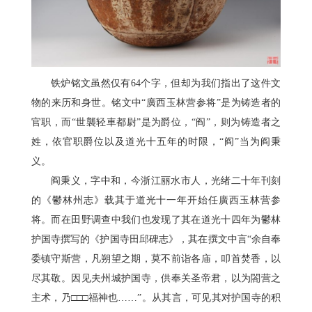
铁炉铭文虽然仅有64个字，但却为我们指出了这件文
物的来历和身世。铭文中“廣西玉林营参将”是为铸造者的
官职，而“世襲轻車都尉”是为爵位，“阎”，则为铸造者之
姓，依官职爵位以及道光十五年的时限，“阎”当为阎秉
义。
阎秉义，字中和，今浙江丽水市人，光绪二十年刊刻
的《鬱林州志》载其于道光十一年开始任廣西玉林营参
将。而在田野调查中我们也发现了其在道光十四年为鬱林
护国寺撰写的《护国寺田邱碑志》，其在撰文中言“余自奉
委镇守斯营，凡朔望之期，莫不前诣各庙，叩首焚香，以
尽其敬。因见夫州城护国寺，供奉关圣帝君，以为閤营之
主术，乃□□□福神也……”。从其言，可见其对护国寺的积