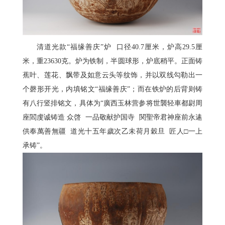
清道光款“福缘善庆”炉 口径40.7厘米，炉高29.5厘
米，重23630克。炉为铁制，半圆球形，炉底稍平。正面铸
蕉叶、莲花、飘带及如意云头等纹饰，并以双线勾勒出一
个磬形开光，内填铭文“福缘善庆”；而在铁炉的后背则铸
有八行竖排铭文，具体为“廣西玉林营参将世襲轻車都尉周
座閻虔诚铸造 众啓 一品敬献护国寺 関聖帝君神座前永逺
供奉萬善無疆 道光十五年歲次乙未荷月穀旦 匠人□一上
承铸”。