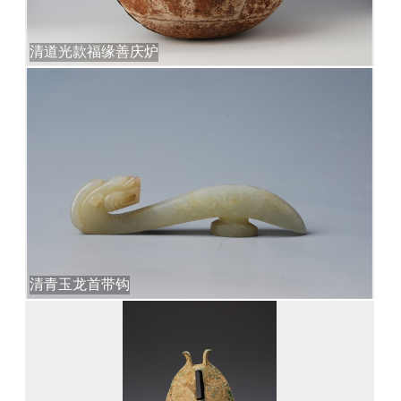
清道光款福缘善庆炉
清青玉龙首带钩