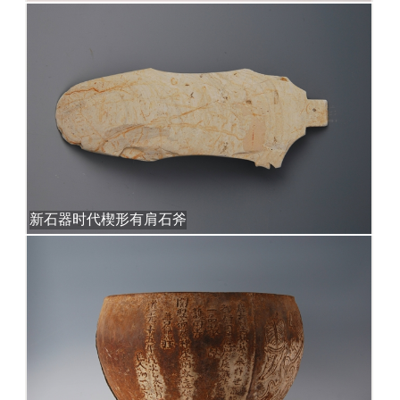
新石器时代楔形有肩石斧