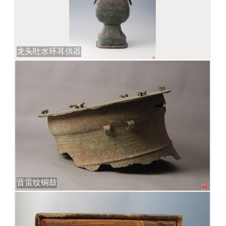
龙头吐水环耳供器
晋雷纹铜鼓