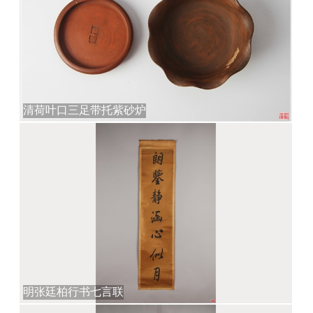
清荷叶口三足带托紫砂炉
明张廷柏行书七言联