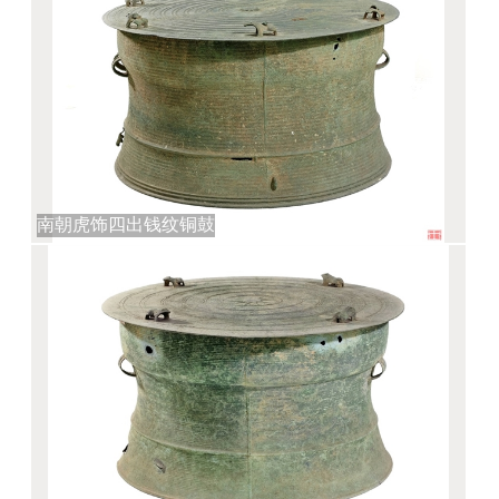
南朝虎饰四出钱纹铜鼓