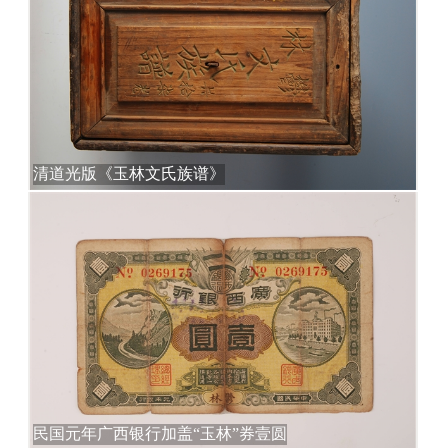
清道光版《玉林文氏族谱》
民国元年广西银行加盖“玉林”券壹圆