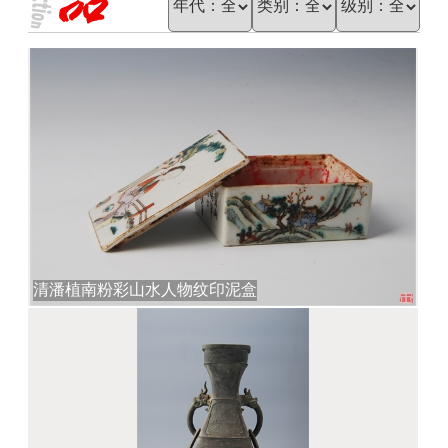
清潘植南粉彩山水人物纹印泥盒