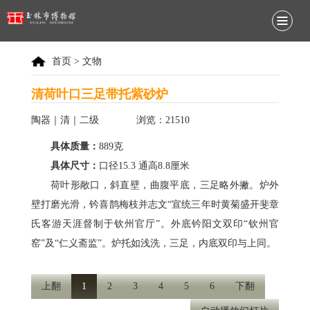
首页
>
文物
清荷叶口三足带托紫砂炉
陶器｜清｜二级
浏览：21510
具体质量：
889克
具体尺寸：
口径15.3 通高8.8厘米
荷叶形敞口，斜直壁，曲腹平底，三足略外撇。炉外
壁打磨光滑，钤喜鹊梅枝并志文“宣统三年时黄菊盛开斐章
氏客游天涯督制于钦州官厅”。外底钤阳文双印“钦州官
窑”及“仁义斋监”。炉托如浅洗，三足，内底双印与上同。
上翻
1
2
3
4
5
6
下翻