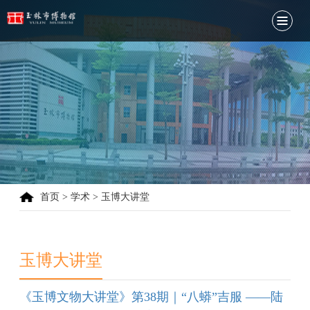
首页
> 学术 > 玉博大讲堂
玉博大讲堂
《玉博文物大讲堂》第38期｜“八蟒”吉服 ——陆