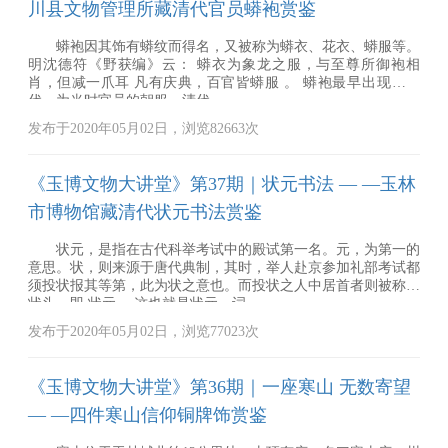
川县文物管理所藏清代官员蟒袍赏鉴
蟒袍因其饰有蟒纹而得名，又被称为蟒衣、花衣、蟒服等。
明沈德符《野获编》云： 蟒衣为象龙之服，与至尊所御袍相
肖，但减一爪耳 凡有庆典，百官皆蟒服 。 蟒袍最早出现在明
代，为当时官员的朝服。清代，..
发布于2020年05月02日，浏览82663次
《玉博文物大讲堂》第37期｜状元书法 — —玉林
市博物馆藏清代状元书法赏鉴
状元，是指在古代科举考试中的殿试第一名。元，为第一的
意思。状，则来源于唐代典制，其时，举人赴京参加礼部考试都
须投状报其等第，此为状之意也。而投状之人中居首者则被称为
状头，即 状元 ，这也就是状元一词..
发布于2020年05月02日，浏览77023次
《玉博文物大讲堂》第36期｜一座寒山 无数寄望
— —四件寒山信仰铜牌饰赏鉴