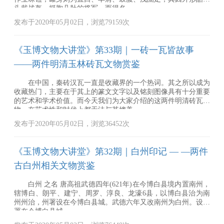
头戴战盔、挺胸凸肚的将军，而得名 ..
发布于2020年05月02日，浏览79159次
《玉博文物大讲堂》第33期｜一砖一瓦皆故事
——两件明清玉林砖瓦文物赏鉴
在中国，秦砖汉瓦一直是收藏界的一个热词。其之所以成为
收藏热门，主要在于其上的篆文文字以及铭刻图像具有十分重要
的艺术和学术价值。而今天我们为大家介绍的这两件明清砖瓦文
物，在艺术性和时代上都无法与其媲美..
发布于2020年05月02日，浏览36452次
《玉博文物大讲堂》第32期｜白州印记 — —两件
古白州相关文物赏鉴
白州 之名 唐高祖武德四年(621年)在今博白县境内置南州，
辖博白、朗平、建宁、周罗、淳良、龙濠6县，以博白县治为南
州州治，州署设在今博白县城。武德六年又改南州为白州。设州
署在今博白县城。..