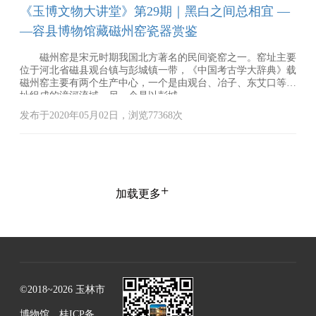
《玉博文物大讲堂》第29期｜黑白之间总相宜 —
—容县博物馆藏磁州窑瓷器赏鉴
磁州窑是宋元时期我国北方著名的民间瓷窑之一。窑址主要
位于河北省磁县观台镇与彭城镇一带，《中国考古学大辞典》载
磁州窑主要有两个生产中心，一个是由观台、冶子、东艾口等窑
址组成的漳河流域，另一个是以彭城..
发布于2020年05月02日，浏览77368次
+
加载更多
©2018~2026 玉林市
博物馆
桂ICP备