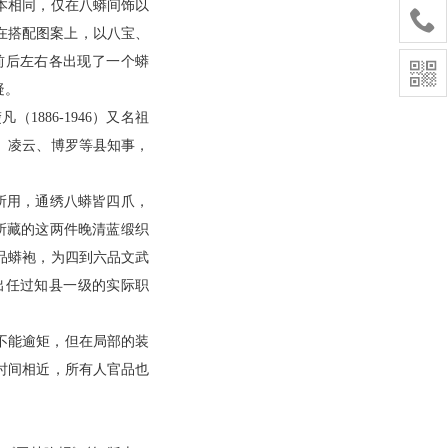
本相同，仅在八蟒间饰以

在搭配图案上，以八宝、
前后左右各出现了一个蟒

疑。
886-1946）又名祖
、凌云、博罗等县知事，
所用，通绣八蟒皆四爪，
所藏的这两件晚清蓝缎织
品蟒袍，为四到六品文武
出任过知县一级的实际职
。
不能逾矩，但在局部的装
时间相近，所有人官品也