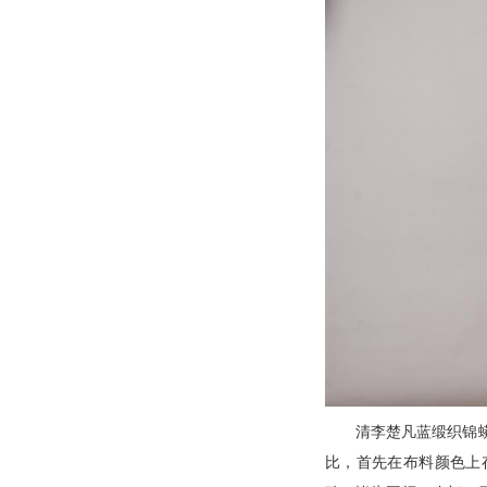
清李楚凡蓝缎织锦蟒
比，首先在布料颜色上