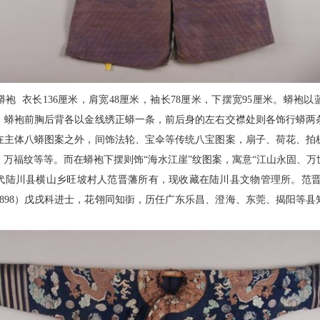
袍 衣长136厘米，肩宽48厘米，袖长78厘米，下摆宽95厘米。蟒袍
。蟒袍前胸后背各以金线绣正蟒一条，前后身的左右交襟处则各饰行蟒两
在主体八蟒图案之外，间饰法轮、宝伞等传统八宝图案，扇子、荷花、拍
万福纹等等。而在蟒袍下摆则饰“海水江崖”纹图案，寓意“江山永固、万
陆川县横山乡旺坡村人范晋藩所有，现收藏在陆川县文物管理所。范晋藩（1
898）戊戌科进士，花翎同知衘，历任广东乐昌、澄海、东莞、揭阳等县知
。