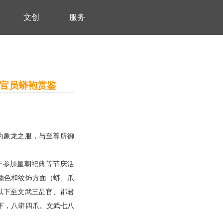
文创
服务
代官员蟒袍赏鉴
为象龙之服，与至尊所御
于参加皇朝祀典等节庆活
颜色和纹饰方面（蟒、爪
以下至文武三品官、郡君
下，八蟒四爪。文武七八