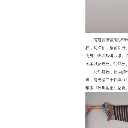
清范晋藩蓝缎织锦蟒
衽，马蹄袖，裾前后开
周身共饰四爪蟒八条。
图案以及云纹、仙鹤纹、
此件蟒袍，原为清代
寅，清光绪二十四年（1
年版《陆川县志》总纂