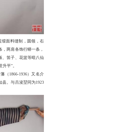
以蓝缎面料缝制，圆领，右
条，两肩各饰行蟒一条，
板、笛子、花篮等暗八仙
世升平”。
866-1936）又名介
县。与吕浚堃同为1923