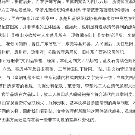
马蹄袖，裾前后开。而在纹饰方面，主体图案皆为四爪八蟒，所绣位置基
案等方面存在着差异。李楚凡蓝缎织锦蟒袍相对于清范晋藩蓝缎织锦蟒袍，
较少；而在“海水江崖”图案中，李楚凡蓝缎织锦蟒袍在海水纹中竟然在
是配搭图案，并非蟒袍的主体图案，但如此，也明显有逾越清代典制的嫌
陆川县横山乡稔坡村人李楚凡所有，现收藏在陆川县文物管理所。李楚凡（1
生，花翎同知衘，曾任广东省恩平、东莞等县知县。入民国后，历任恩阳
雷州府、廉州府、琼州府）公路管理局局长、旧桂系广西咨议员等职。
卷五冠服载“文四品蟒袍，谨案，本朝定制文四品蟒袍，蓝及石青诸色随
、六品、奉恩将军及县君额驸、二等侍卫以下皆同。”陆川县文物管理所
案，与《皇朝礼器图式》中所记载的样式图案和文字完全一致，当属文四
节日所穿着的袍服。而据史料记载，范晋藩、李楚凡二人在清代虽都只
，官阶品级在六品以上，故二人着四爪八蟒蟒袍完全符合清代的典章制度
常由官员自费订做或购买，服饰形制、基本纹样皆参照清朝的典章制度，
不同的选择，因此我们看到陆川文物管理所所藏的这两件清代蟒袍，虽然
饰图案方面还是存在着一些非常明显的差异和变化的。