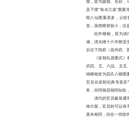
致，皆为圆领、右衽，
及下摆“海水江崖”图
暗八仙图案居多，云纹
首，虽然蟒首较小，仅
此件蟒袍，原为清代
湘，清光绪十六年附贡
后任下四府（高州府、
《皇朝礼器图式》
武四、五、六品、文五
锦蟒袍皆为四爪八蟒图
官员在皇朝祀典等喜庆
务，但同领花翎同知衘
清代的官员服装通
饰方面，官员则可以有
基本相同，但在一些纹