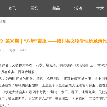
资讯
展览
藏品
活动
学术
细信息
》第38期｜“八蟒”吉服 ——陆川县文物管理所藏清
2日 阅读：82483
而得名，又被称为蟒衣、花衣、蟒服等。明沈德符《野获编》云：“蟒衣
…凡有庆典，百官皆蟒服”。
代，为当时官员的朝服。清代，承袭明制，将其转做官员吉服，主要用
廷还放宽了蟒袍的穿服限制，上至皇子下至官品未入流者皆可穿服，仅在
。《钦定大清会典》卷四十七载：“蟒袍，亲王、郡王，通绣九蟒。贝勒
侍卫，皆九蟒四爪。文武四五六品官、奉恩将军、县君额驸、二等侍卫以
爪。”