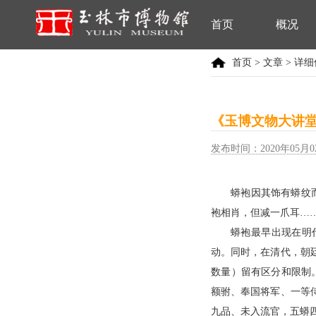
首页
概况
首页
>
文章
> 详
《玉博文物大讲堂
发布时间：2020年05月0
蟒袍因其饰有蟒纹
袍相肖，但减一爪耳…
蟒袍最早出现在明
动。同时，在清代，朝
数量）留有区分和限制
额驸、奉国将军、一等
九品、未入流官，五蟒四