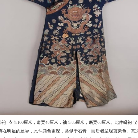
袍 衣长100厘米，肩宽48厘米，袖长85厘米，底宽68厘米。此件蟒袍
存在明显的差异，此件颜色更深，类似于石青，而后者呈现蓝紫色。其