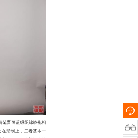
与清范晋藩蓝缎织锦蟒袍相

次在形制上，二者基本一