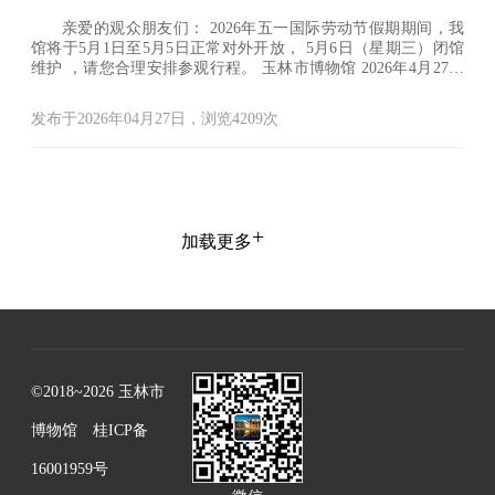
亲爱的观众朋友们： 2026年五一国际劳动节假期期间，我
馆将于5月1日至5月5日正常对外开放， 5月6日（星期三）闭馆
维护 ，请您合理安排参观行程。 玉林市博物馆 2026年4月27日
..
发布于2026年04月27日，浏览4209次
+
加载更多
©2018~2026 玉林市
博物馆
桂ICP备
16001959号