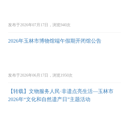
发布于2026年07月17日，浏览940次
2026年玉林市博物馆端午假期开闭馆公告
发布于2026年06月17日，浏览1950次
【转载】文物服务人民·非遗点亮生活—玉林市
2026年“文化和自然遗产日”主题活动