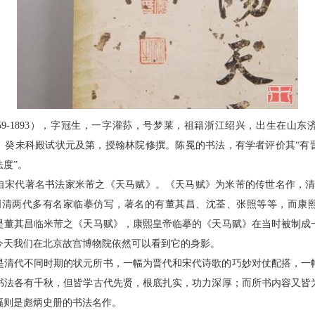
59-1893），字冠生，一字灌荪，号梦莱，祖籍浙江绍兴，出生在山
83）癸未科殿试状元及第，授翰林院修撰。陈冕的书法，有学者评价其“有
度”。
自宋代著名书法家米芾之《天马赋》。《天马赋》为米芾的传世名作，清
明清两代多有名家临摹仿写，著名的有董其昌、沈荃、张照等等，而康
是董其昌临米芾之《天马赋》，康熙皇帝临摹的《天马赋》在当时被制成
今天我们在北京故宫博物院依然可以看到它的身影。
是清代不同时期的状元所书，一幅为晋代和宋代诗歌的巧妙对仗配搭，一
书法各有千秋，但皆学古代先贤，根底扎实，功力深厚；而所书内容又皆
幅则是彪炳史册的书法名作。