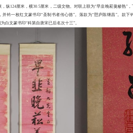
，纵124厘米，横30.5厘米，二级文物。对联上联为“早韭晚菘羹糁熟”，
”，并钤一枚红文篆书印“圣制书者传心德”。落款为“憇庐陈继昌”。款下
则为白文篆书印“科第自唐宋已后名次十三”。