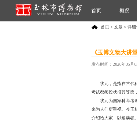
首页
概况
首页
>
文章
> 详
《玉博文物大讲堂
发布时间：2020年05月0
状元，是指在古代
考试都须投状报其等第
状元为国家科举考
来为人们所重视。今玉
介绍给大家，以飨读者