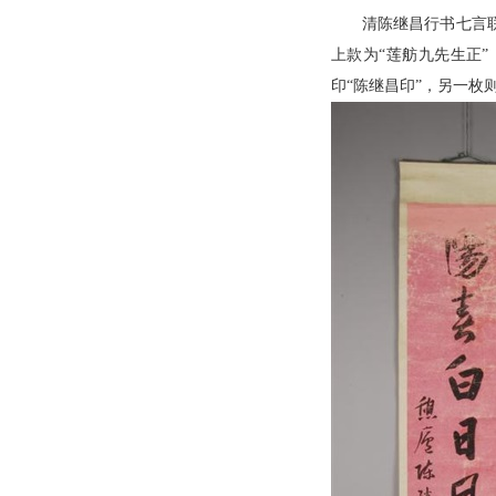
清陈继昌行书七言联
上款为“莲舫九先生正
印“陈继昌印”，另一枚