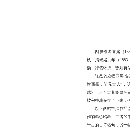
四屏作者陈冕（18
试，清光绪九年（18
韵，行笔转折，皆颇有法
陈冕的这幅四屏临
横骞翥，前无古人”，
赋》，只不过其临摹的
被完整地保存了下来，
以上两幅书法作品
作的精心临摹，二者的
千古的古诗名句，另一