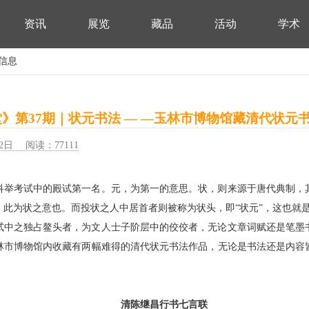
资讯
展览
藏品
活动
学术
细信息
》第37期｜状元书法 — —玉林市博物馆藏清代状元
2日 阅读：77111
科举考试中的殿试第一名。元，为第一的意思。状，则来源于唐代典制，
，此为状之意也。而投状之人中居首者则被称为状头，即“状元”，这也就
试中之独占鳌头者，为文人士子阶层中的佼佼者，无论文章词赋还是笔墨
林市博物馆内收藏有两幅难得的清代状元书法作品，无论是书法还是内容
。
清陈继昌行书七言联