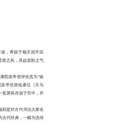
东济南，寄籍于顺天宛平应
晋唐之风，具赵孟頫之气
康熙皇帝曾评价其为“纵
熙皇帝也曾临摹过《天马
一套屏风存放于宫中，并
幅则是对古代书法大家名
为古代经典，一幅为流传