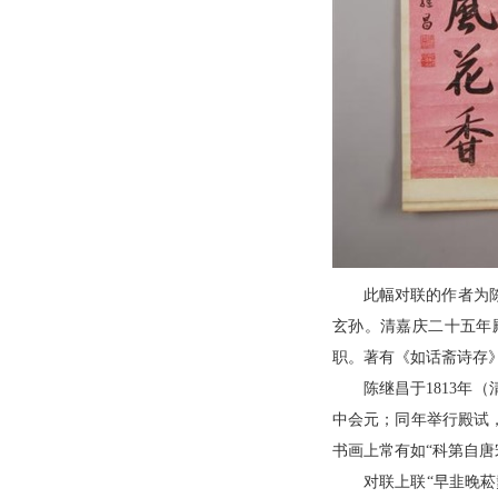
此幅对联的作者为陈
玄孙。清嘉庆二十五年
职。著有《如话斋诗存
陈继昌于1813年
中会元；同年举行殿试
书画上常有如“科第自唐
对联上联“早韭晚