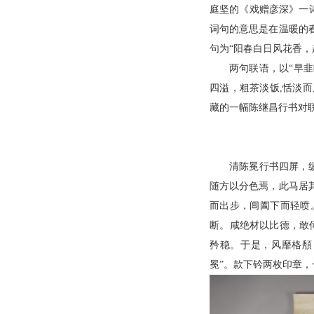
庭坚的《戏赠彦深》一
词句的意思是在温暖的
句为“阳春白日风花香，
两句联语，以“早韭
四溢，粗茶淡饭,恬淡
藏的一幅陈继昌行书对
清陈冕行书四屏，纵
随方以分色焉，此马居
而出步，阊阖下而轻喷
断。咸绝材以比德，敢
矜稳。于是，风靡格頺
冕”。款下钤两枚印章，