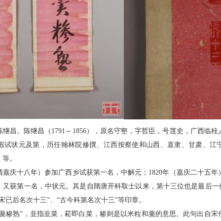
继昌。陈继昌（1791～1856），原名守壑，字哲臣，号莲史，广西临
殿试状元及第，历任翰林院修撰、江西按察使和山西、直隶、甘肃、江
》等。
（清嘉庆十八年）参加广西乡试获第一名，中解元；1820年（嘉庆二十五
，又获第一名，中状元。其是自隋唐开科取士以来，第十三位也是最后一位
宋已后名次十三”、“古今科第名次十三”等印章。
菘羹糁熟”，韭指韭菜，菘即白菜，糁则是以米粒和羹的意思。此句出自宋