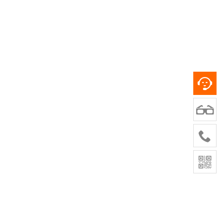


