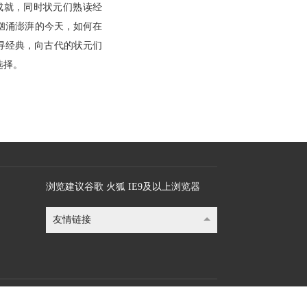
成就，同时状元们熟读经
汹涌澎湃的今天，如何在
寻经典，向古代的状元们
选择。
浏览建议谷歌 火狐 IE9及以上浏览器
友情链接