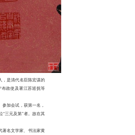
桂人，是清代名臣陈宏谋的
宁布政使及署江苏巡抚等
年）参加会试，获第一名，
“三元及第”者。故在其
代著名文学家、书法家黄