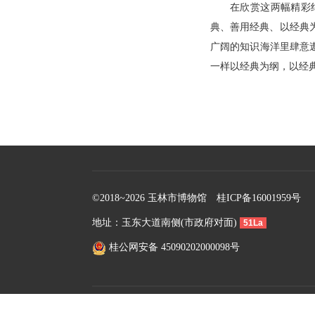
在欣赏这两幅精彩
典、善用经典、以经典
广阔的知识海洋里肆意
一样以经典为纲，以经
©2018~2026 玉林市博物馆
桂ICP备16001959号
地址：玉东大道南侧(市政府对面)
51La
桂公网安备 45090202000098号