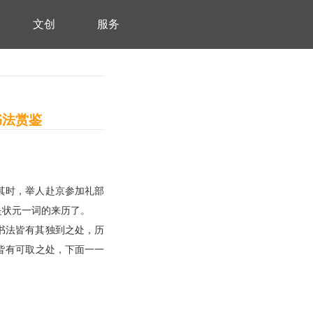
文创
服务
书法赏鉴
其时，举人赴京参加礼部
是状元一词的来历了。
书法皆有其独到之处，历
皆有可取之处，下面一一