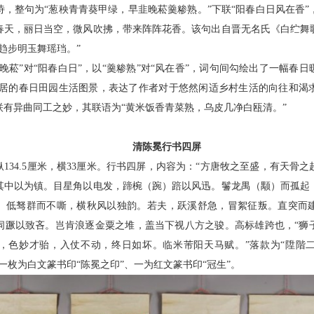
诗，整句为“葱秧青青葵甲绿，早韭晚菘羹糁熟。”下联“阳春白日风在香”
春天，丽日当空，微风吹拂，带来阵阵花香。该句出自晋无名氏《白纻舞
趋步明玉舞瑶珰。”
晚菘”对“阳春白日”，以“羹糁熟”对“风在香”，词句间勾绘出了一幅春
而居的春日田园生活图景，表达了作者对于悠然闲适乡村生活的向往和渴
联有异曲同工之妙，其联语为“黄米饭香青菜熟，乌皮几净白瓯清。”
清陈冕行书四屏
134.5厘米，横33厘米。行书四屏，内容为：“方唐牧之至盛，有天骨
其中以为镇。目星角以电发，蹄椀（踠）踣以风迅。鬐龙禺（颙）而孤起
。低驽群而不嘶，横秋风以独韵。若夫，跃溪舒急，冒絮征叛。直突而
伺蹶以致吝。岂肯浪逐金粟之堆，盖当下视八方之骏。高标雄跨也，“狮
，色妙才骀，入仗不动，终日如坏。临米芾阳天马赋。”落款为“陞階
一枚为白文篆书印“陈冕之印”、一为红文篆书印“冠生”。