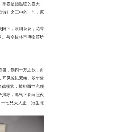
，阳春是指温暖的春天，
歌诗》之三中的一句，原
日暖阳下，炊烟袅袅，花香
求。与今桂林市博物馆所
之超俊，勒四十万之数，而
，耳凤耸以双峻。翠华建
建德项絷，横驰而世充领
子攘狞，逸气下衰而照夜
二十七兄大人正，冠生陈