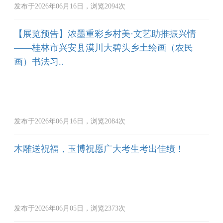
发布于2026年06月16日，浏览2094次
【展览预告】浓墨重彩乡村美·文艺助推振兴情
——桂林市兴安县漠川大碧头乡土绘画（农民
画）书法习..
发布于2026年06月16日，浏览2084次
木雕送祝福，玉博祝愿广大考生考出佳绩！
发布于2026年06月05日，浏览2373次