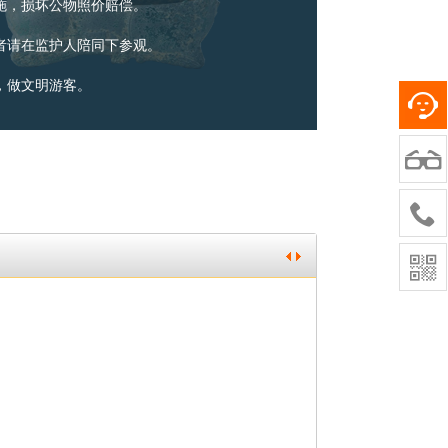
施，损坏公物照价赔偿。
者请在监护人陪同下参观。
，做文明游客。


