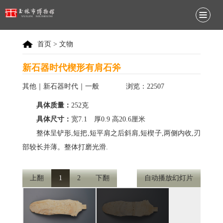
首页
>
文物
新石器时代楔形有肩石斧
其他｜新石器时代｜一般
浏览：22507
具体质量：
252克
具体尺寸：
宽7.1 厚0.9 高20.6厘米
整体呈铲形,短把,短平肩之后斜肩,短楔子,两侧内收,刃
部较长并薄。整体打磨光滑.
上翻
1
2
下翻
自动播放幻灯片