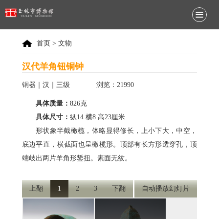
首页
>
文物
汉代羊角钮铜钟
铜器｜汉｜三级
浏览：21990
具体质量：
826克
具体尺寸：
纵14 横8 高23厘米
形状象半截橄榄，体略显得修长，上小下大，中空，
底边平直，横截面也呈橄榄形。顶部有长方形透穿孔，顶
端歧出两片羊角形鋬扭。素面无纹。
上翻
1
2
3
下翻
自动播放幻灯片