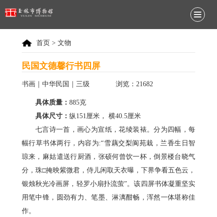
首页
>
文物
民国文德馨行书四屏
书画｜中华民国｜三级
浏览：21682
具体质量：
885克
具体尺寸：
纵151厘米， 横40.5厘米
七言诗一首，画心为宣纸，花绫装裱。分为四幅，每
幅行草书体两行，内容为:“雪藕交梨阆苑栽，兰香生日智
琼来，麻姑遣送行厨酒，张硕何曾饮一杯，倒景楼台晓气
分，珠□掩映紫微君，侍儿闲取天衣曝，下界争看五色云，
银烛秋光冷画屏，轻罗小扇扑流萤”。该四屏书体凝重坚实
用笔中锋，圆劲有力、笔墨、淋漓酣畅，浑然一体堪称佳
作。