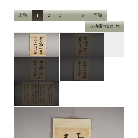
上翻
1
2
3
4
5
下翻
自动播放幻灯片