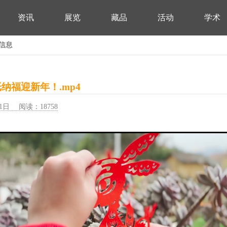
资讯
展览
藏品
活动
学术
细信息
纳福迎新年！.mp4
1日 阅读：18758