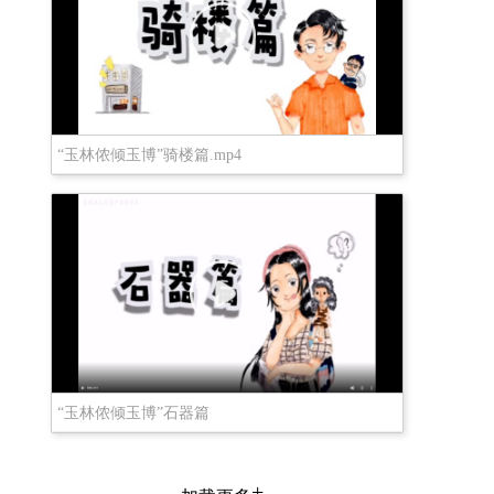
“玉林侬倾玉博”骑楼篇.mp4
“玉林侬倾玉博”石器篇
+