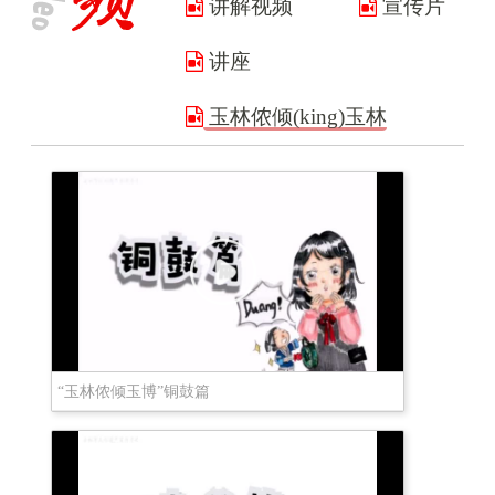
讲解视频
宣传片
讲座
玉林侬倾(king)玉林
“玉林侬倾玉博”铜鼓篇